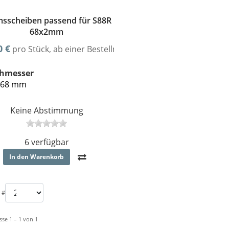
sscheiben passend für S88R
68x2mm
0 €
pro Stück, ab einer Bestellmenge von mindestens 3
hmesser
68 mm
Keine Abstimmung
6 verfügbar
In den Warenkorb
 #
sse 1 – 1 von 1