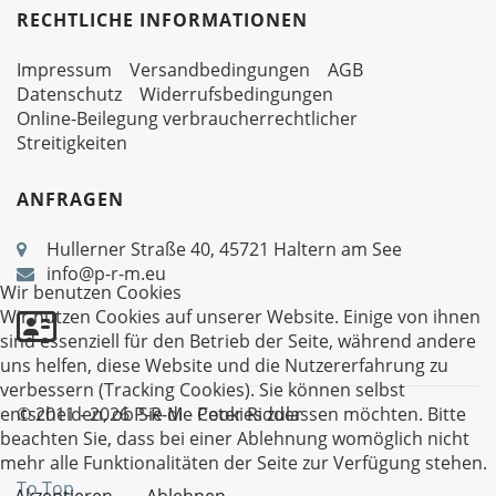
RECHTLICHE INFORMATIONEN
Impressum
Versandbedingungen
AGB
Datenschutz
Widerrufsbedingungen
Online-Beilegung verbraucherrechtlicher
Streitigkeiten
ANFRAGEN
Hullerner Straße 40, 45721 Haltern am See
info@p-r-m.eu
Wir benutzen Cookies
Wir nutzen Cookies auf unserer Website. Einige von ihnen
sind essenziell für den Betrieb der Seite, während andere
uns helfen, diese Website und die Nutzererfahrung zu
verbessern (Tracking Cookies). Sie können selbst
© 2011 - 2026 P-R-M - Peter Ridder
entscheiden, ob Sie die Cookies zulassen möchten. Bitte
beachten Sie, dass bei einer Ablehnung womöglich nicht
mehr alle Funktionalitäten der Seite zur Verfügung stehen.
To Top