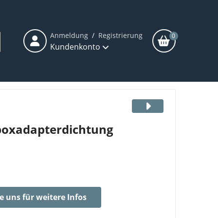
Anmeldung
/
Registrierung
0
Kundenkonto
boxadapterdichtung
e uns für weitere Infos